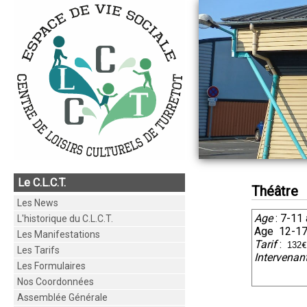
Le C.L.C.T.
Théâtre
Les News
Age
: 7-11
L'historique du C.L.C.T.
Age 12-17
Les Manifestations
Tarif
:
132
€
Les Tarifs
Intervenant
Les Formulaires
Nos Coordonnées
Assemblée Générale