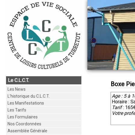
Le C.L.C.T.
Boxe Pie
Les News
Age : 5 à 
L'historique du C.L.C.T.
Horaire : 
Les Manifestations
Tarif
: 165
Les Tarifs
Votre prof
Les Formulaires
Nos Coordonnées
Assemblée Générale