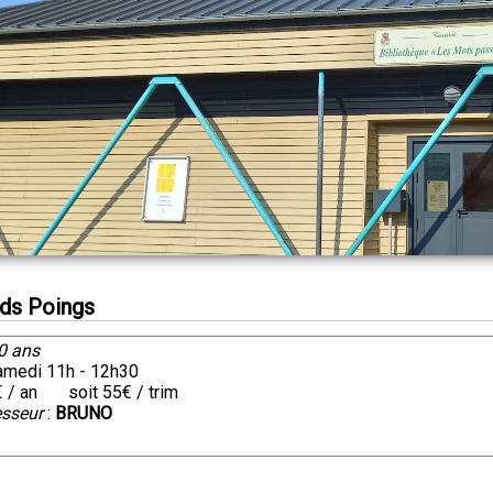
ds Poings
10 ans
Samedi 11h - 12h30
€ / an soit 55€ / trim
esseur
:
BRUNO