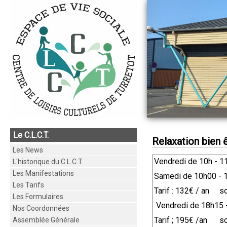
Le C.L.C.T.
Relaxation bien 
Les News
Vendredi de 10h - 1
L'historique du C.L.C.T.
Les Manifestations
Samedi de 10h00 - 
Les Tarifs
Tarif : 132€ / an so
Les Formulaires
Vendredi de 18h15 
Nos Coordonnées
Tarif ; 195€ /an soi
Assemblée Générale