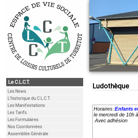
Le C.L.C.T.
Ludothèque
Les News
L'historique du C.L.C.T.
Les Manifestations
Horaire
s :
Enfants e
Les Tarifs
le mercredi de 10h 
Les Formulaires
Avec adhésion
Nos Coordonnées
Assemblée Générale