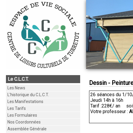
Le C.L.C.T.
Dessin - Peintur
Les News
26 séances du 1/10
L'historique du C.L.C.T.
Jeudi 14h à 16h
Les Manifestations
Tarif :228€/ an soi
Les Tarifs
Votre professeur :
A
Les Formulaires
Nos Coordonnées
Assemblée Générale