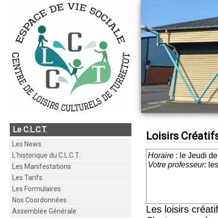
Le C.L.C.T.
Loisirs Créatif
Les News
L'historique du C.L.C.T.
Horaire
: le Jeudi d
Votre professeur:
les
Les Manifestations
Les Tarifs
Les Formulaires
Nos Coordonnées
Les loisirs créat
Assemblée Générale