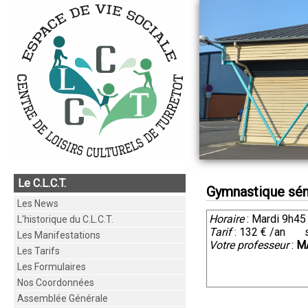
Le C.L.C.T.
Gymnastique séni
Les News
Horaire
: Mardi 9h45
L'historique du C.L.C.T.
Tarif
: 132 € /an so
Les Manifestations
Votre professeur
:
M
Les Tarifs
Les Formulaires
Nos Coordonnées
Assemblée Générale